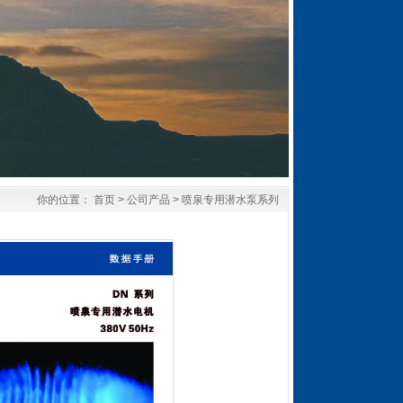
你的位置：
首页
>
公司产品
>
喷泉专用潜水泵系列
DN6、8、
10、12重绕式
电机
...