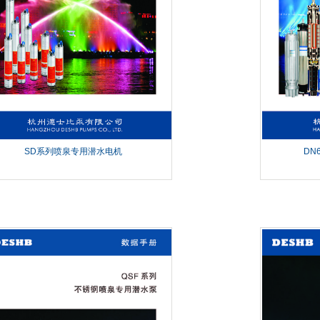
SD系列喷泉专用潜水电机
DN
1
2
3
QSF系列喷泉
泵
...