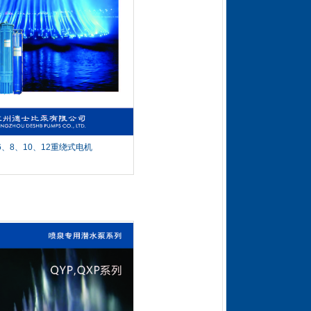
6、8、10、12重绕式电机
QYP、QXP喷
泉泵
...