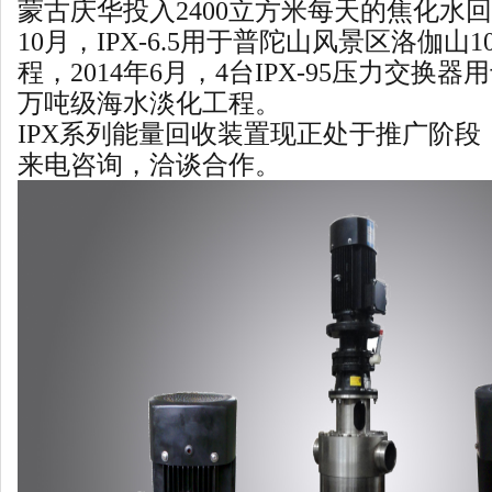
蒙古庆华投入
2400
立方米每天的焦化水回
10
月，
IPX-6.5
用于普陀山风景区洛伽山
1
程，
2014
年
6
月，
4
台
IPX-95
压力交换器用
万吨级海水淡化工程。
IPX
系列能量回收装置现正处于推广阶段
来电咨询，洽谈合作。