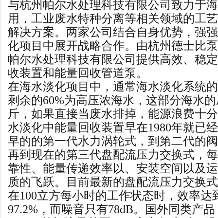
与杭州帕尔水处理科技有限公司致力于海
用，工业废水特种分离等相关领域的工艺
解决方案。两家公司结合自身优势，强强
化项目中展开战略合作。由杭州德士比泵
帕尔水处理科技有限公司提供高效、稳定
收装置和能量回收管道泵。
在海水淡化项目中，通常海水淡化系统的
剩余的
60%
为高压浓海水，这部分海水的
斤，如果直接当废水排掉，能源浪费十分
水淡化中能量回收装置早在
1980
年就已经
早的的第一代水力涡轮式，到第二代的阀
再到现在的第三代盘配流压力交换式，每
靠性、能量传递效率以、安装空间以及运
质的飞跃。目前最新的盘配流压力交换式
在
100
立方每小时的工作状态时，效率达
97.2%
，而噪音只有
78dB
。国外同类产品