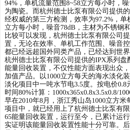
94%
，单机流量范围
8~58
立方每小时，噪
为陶瓷。而杭州德士比泵有限公司提供的
经权威的第三方检测，效率为
97.2%
，单
立方每小时，噪音
78dB
，主材为不锈钢
比较可以发现，杭州德士比泵有限公司提
置，无论在效率、单机工作范围、噪音控
都已经远超国外同类产品，已经达到世界
杭州德士比泵有限公司提供的
IPX
系列盘
能量回收装置，不仅性能方面表现出众，
加值产品。以
1000
立方每天的海水淡化装
淡化项目中一吨水节电
3.5
度。按电价
0.8
时间
80%
计算：
1000x365x0.8x3.5x0.8/100
早在
2010
年
8
月，浙江秀山岛
1000
立方米
项目中，就已经用上了杭州德士比泵有限
65
能量回收装置，运行至今，已累计运行
实证明该能量回收装置性能十分可靠。后